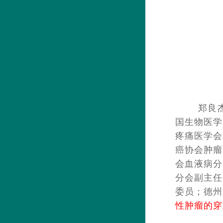
郑良
国生物医学
疼痛医学会
癌协会肿瘤
会血液病分
分会副主任
委员；德州
性肿瘤的穿