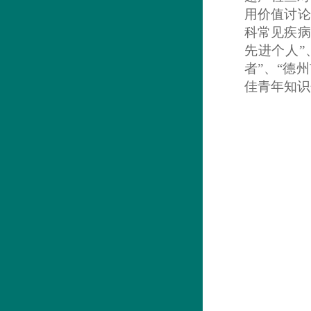
用价值讨论
科常见疾病
先进个人”
者”、“德
佳青年知识