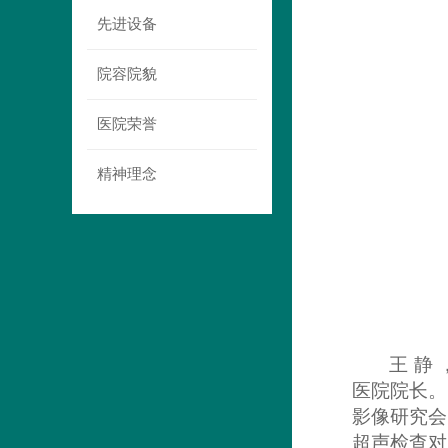
先进设备
院容院貌
医院荣誉
精神理念
王 静
医院院长。
影像研究会
超声检查对