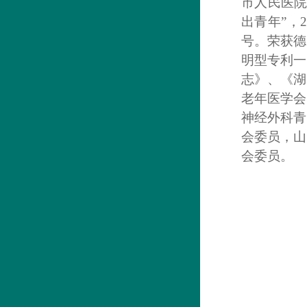
市人民医院
出青年”，
号。荣获德
明型专利一
志》、《湖
老年医学会
神经外科青
会委员，山
会委员。