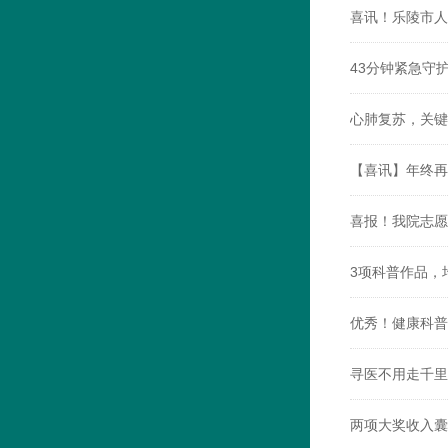
喜讯！乐陵市人
43分钟紧急守
心肺复苏，关键
【喜讯】年终再
喜报！我院志愿
3项科普作品，
优秀！健康科普
寻医不用走千里
两项大奖收入囊