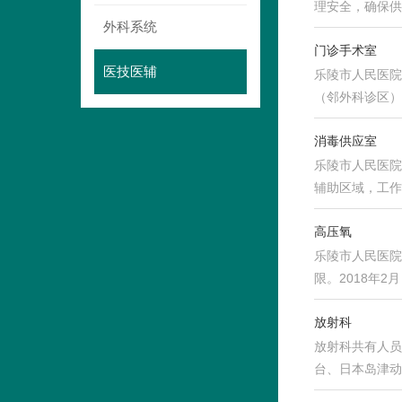
理安全，确保供
外科系统
门诊手术室
医技医辅
乐陵市人民医院
（邻外科诊区）
消毒供应室
乐陵市人民医院
辅助区域，工作
高压氧
乐陵市人民医院
限。2018年
前…
放射科
放射科共有人员
台、日本岛津动
字…