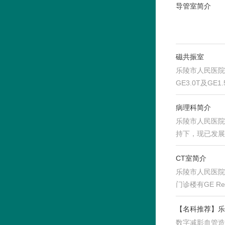
导管室简介
磁共振室
乐陵市人民医院
GE3.0T及
位…
病理科简介
乐陵市人民医院
持下，现已发展
CT室简介
乐陵市人民医院
门诊楼有GE Re
【名科推荐】乐
数字减影血管造影