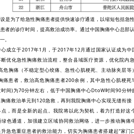
建设是为了给急性胸痛患者提供快速诊疗通道，以缩短包括急
痛患者的诊疗时间，提高救治成功率。通过中国胸痛中心总部
一。
心成立于2017年1月，于2017年12月通过国家认证成
不断优化急性胸痛救治流程，整合县域医疗资源，优化院内急
性高危胸痛（不稳定型心绞痛、急性心肌梗死、主动脉夹层等
例胸痛患者，救治高危胸痛患者200余例，其中急性心肌梗死1
时间)为70分钟左右，低于中国胸痛中心DtoW时间90分
层胸痛救治单元到120急救，再到我院胸痛中心实现无缝衔接
终点，而是全新的起点。我院将以此为契机，着力打造好这
通绿色通道，加强建立区域协同救治网络，进一步推动胸痛
升急危重症患者的救治能力，切实为胸痛患者搭建起“家门口