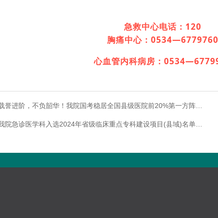
。
急救中心电话：120
胸痛中心：0534—677976
心血管内科病房：0534—
6779
载誉进阶，不负韶华！我院国考稳居全国县级医院前20%第一方阵…
我院急诊医学科入选2024年省级临床重点专科建设项目(县域)名单…