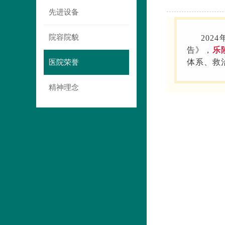
先进设备
院容院貌
202
告
》
，
乐
医院荣誉
体系、救
精神理念