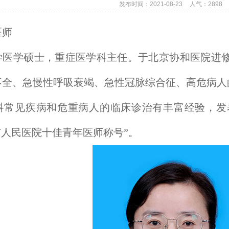
发布时间：2021-08-23
人气：
2898
医师
学医学硕士
，
重症医学科主任
。
于北京协和医院进
不全
、
急慢性呼吸衰竭
、
急性冠脉综合征
、
高危病人
科常见疾病和危重病人的临床诊治有丰富经验
，
发
市人民医院十佳青年医师称号
”
。