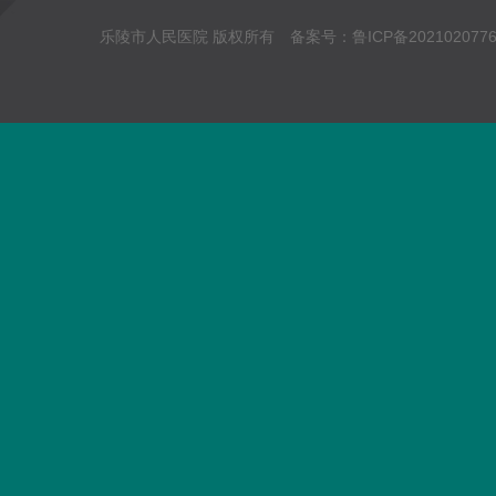
乐陵市人民医院 版权所有 备案号：
鲁ICP备202102077