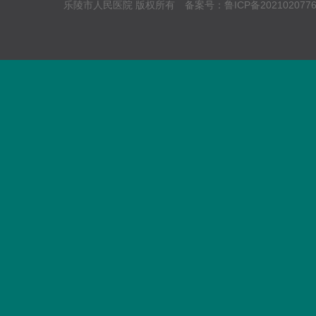
乐陵市人民医院 版权所有 备案号：
鲁ICP备202102077