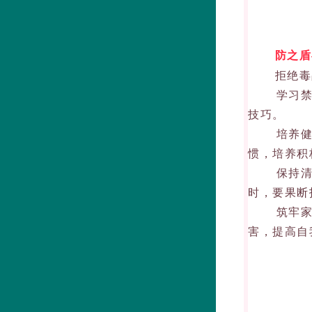
防之盾
拒绝毒品侵
学习禁毒
技巧。
培养健康
惯，培养积
保持清醒
时，要果断
筑牢家庭
害，提高自