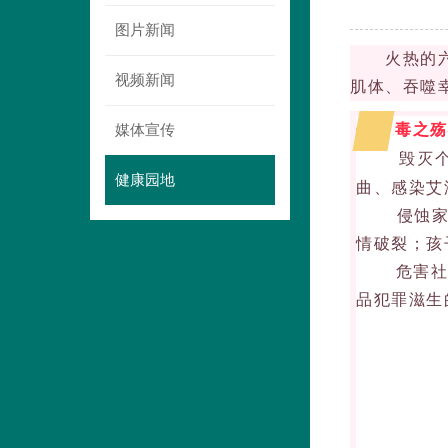
图片新闻
火热的
视频新闻
肌体、吞噬
媒体宣传
毒
之殇
01
毁灭
健康园地
曲、感染艾
侵蚀家庭
情破裂；孩
危害社会稳
品犯罪滋生