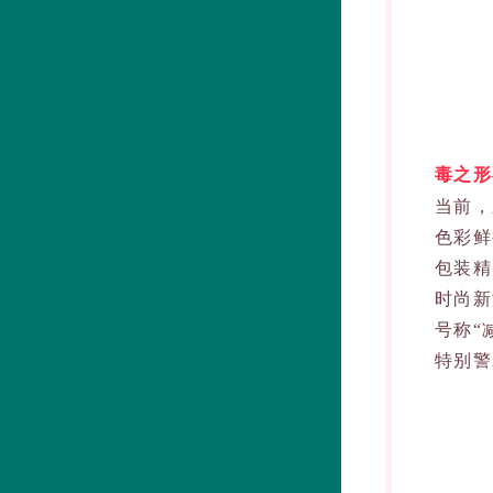
毒之形
当前，新
色彩鲜艳的
包装精美的
时尚新潮的
号称“减肥
特别警