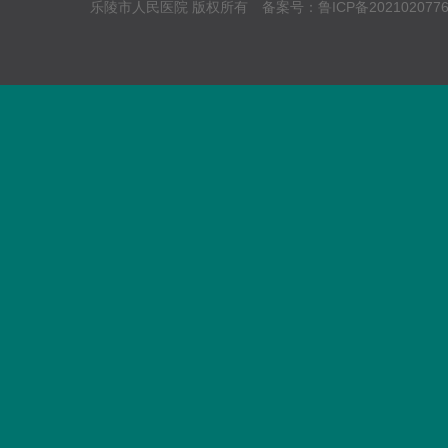
乐陵市人民医院 版权所有 备案号：
鲁ICP备202102077