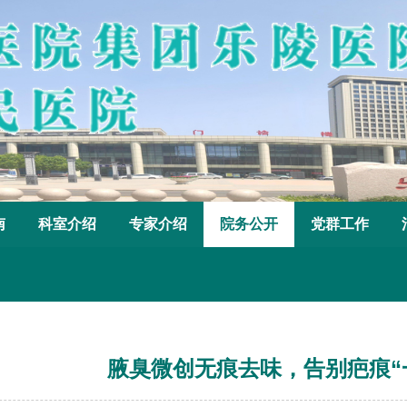
南
科室介绍
专家介绍
院务公开
党群工作
腋臭微创无痕去味，告别疤痕“