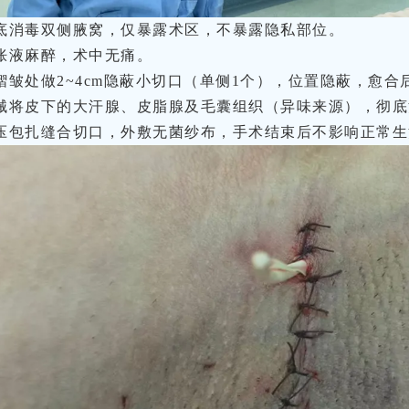
伏彻底消毒双侧腋窝，仅暴露术区，不暴露隐私部位。
肿胀液麻醉，术中无痛。
窝褶皱处做2~4cm隐蔽小切口（单侧1个），位置隐蔽，愈
用器械将皮下的大汗腺、皮脂腺及毛囊组织（异味来源），彻
合加压包扎缝合切口，外敷无菌纱布，手术结束后不影响正常