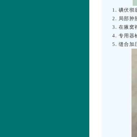
1. 碘
2. 局部
3. 在腋
4. 专
5. 缝