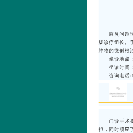
腋臭问题
肠诊疗组长。
肿物的微创根
坐诊地点
坐诊时间
咨询电话:15
门诊手术
担，同时顺应