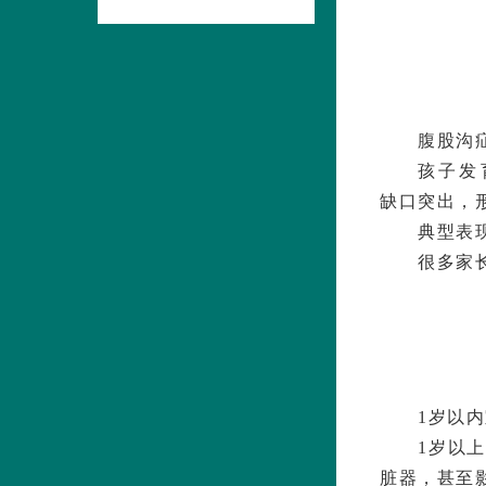
腹股沟
孩子发
缺口突出，
典型表
很多家
1岁以
1岁以
脏器，甚至