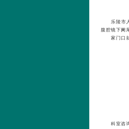
乐陵市
腹腔镜下阑
家门口
科室咨