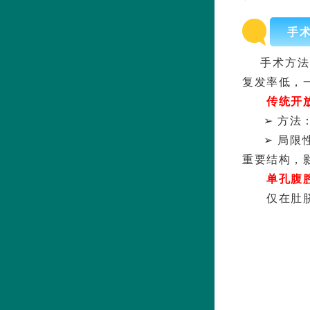
手
手术方法
复发率低，
传统开
➢ 方
➢ 局
重要结构，
单孔腹
仅在肚