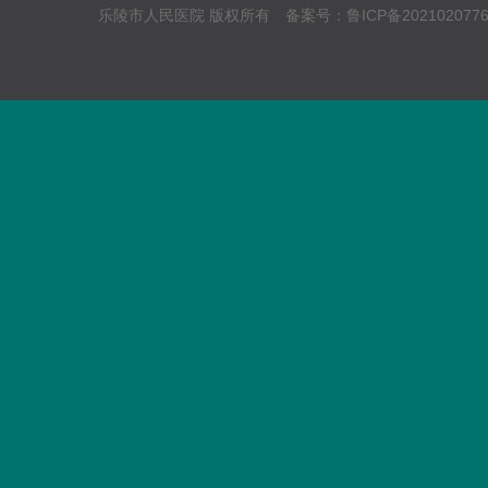
乐陵市人民医院 版权所有 备案号：
鲁ICP备202102077