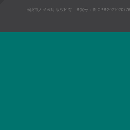
乐陵市人民医院 版权所有 备案号：
鲁ICP备202102077