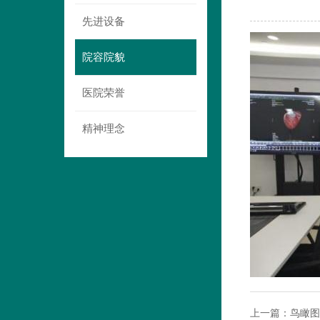
先进设备
院容院貌
医院荣誉
精神理念
上一篇：
鸟瞰图