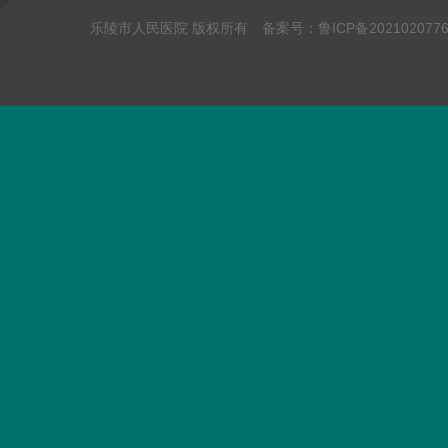
乐陵市人民医院 版权所有 备案号：
鲁ICP备202102077