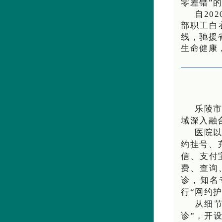
零差错”
自20
部职工白
线，驰援
生命健康
乐陵
域深入融
医院以
约挂号、
信、支付
费、查询
诊，知名
行“网约
从细
诊”，开