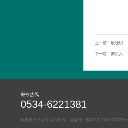
上一篇：
殷晓玥
下一篇：
苏洪义
服务热线
0534-6221381
乐陵市人民医院 版权所有 备案号：
鲁ICP备2021020776号