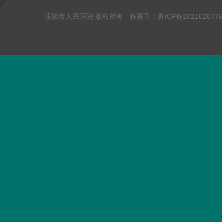
乐陵市人民医院 版权所有 备案号：
鲁ICP备202102077