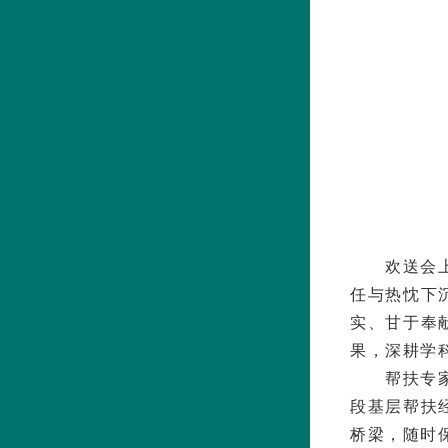
欢送会
任与热忱下
实、甘于奉
果，深耕学
帮扶专
段基层帮扶
桥梁，随时