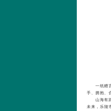
一纸赠
手、拥抱、
山海有
未来，乐陵